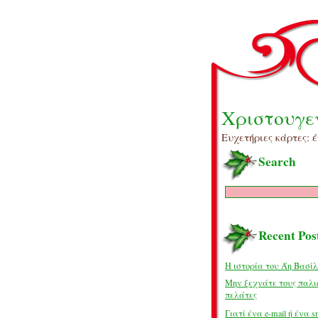
Χριστουγε
Ευχετήριες κάρτες: έ
Search
Recent Pos
Η ιστορία του Άη Βασί
Μην ξεχνάτε τους παλι
πελάτες
Γιατί ένα e-mail ή ένα s