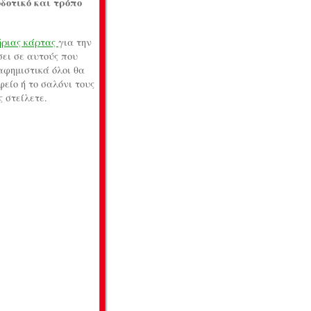
δοτικό και τρόπο
ούγεννα
ήριας κάρτας
για την
σει σε αυτούς που
αφημιστικά όλοι θα
είο ή το σαλόνι τους
ς στείλετε.