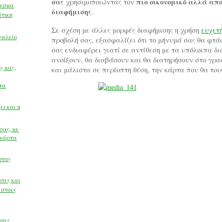
σας
πιο οικονομικό αλλά απο
χρησιμοποιώντας τον
λεσμα
διαφήμισης
.
ευχετήριες κάρτες, χριστουγεννιάτικες κάρτες, κάρτες, χριστ
άτικη
Σε σχέση με άλλες μορφές διαφήμισης η χρήση
ευχετ
γαλείο
προβολή σας, εξασφαλίζει ότι το μήνυμά σας θα φτά
σας ενδιαφέρει γιατί σε αντίθεση με τα υπόλοιπα δι
ανοίξουν, θα διαβάσουν και θα διατηρήσουν στο γραφ
ς μας,
και μάλιστα σε περίοπτη θέση, την κάρτα που θα του
τα
ι και η
σας, με
 κάρτα
ρτας
τες και
 στους
ρτες