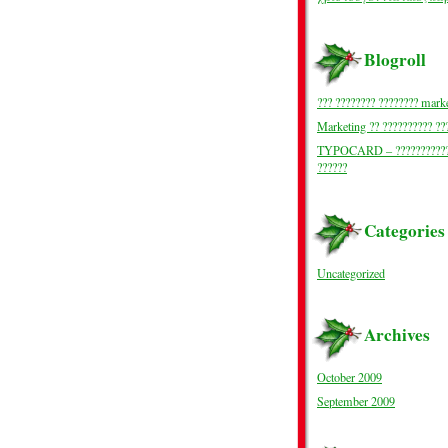
Blogroll
??? ???????? ???????? mark
Marketing ?? ?????????? ??
TYPOCARD – ???????????
??????
Categories
Uncategorized
Archives
October 2009
September 2009