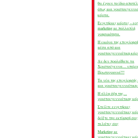
θα έχουν το ίδιο αποτέ
όπως μια χριστουγεννι
κάρτα.
Ευχετήριες κάρτες – ερ
marketing με πολλαπλή
χρησιμότητα.
Η εικόνα της επιχείρησή
μέσα από μια
χριστουγεννιάτικη κάρ
Αν δεν προλάβατε τα
Χριστούγεννα… υπάρχε
Πρωτοχρονιά!!!
Τα νέα της επιχείρησής 
μια χριστουγεννιάτικη
Η άλλη όψη της…
χριστουγεννιάτικης κά
Στείλτε ευχετήριες
χριστουγεννιάτικες κάρ
δείξτε την εκτίμησή σας
πελάτες σας
Marketing με
χριστουγεννιάτικες κά