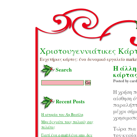
Χριστουγεννιάτικες Κάρ
Ευχετήριες κάρτες: ένα δυναμικό εργαλείο marke
Η άλλη
Search
κάρτα
Posted by car
Η χρήση π
αίσθηση ό
Recent Posts
παραλήπτε
μέχρι σήμ
Η ιστορία του Άη Βασίλη
χρησιμοπο
Μην ξεχνάτε τους παλιούς σας
πελάτες
Τώρα πια 
τον κυρία
Γιατί ένα e-mail ή ένα sms, δεν