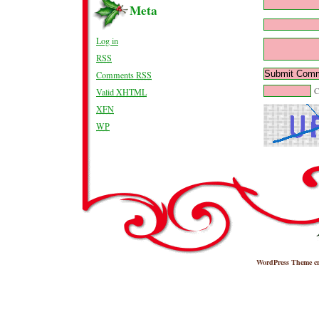
Meta
Log in
RSS
Comments
RSS
Valid
XHTML
XFN
WP
WordPress Theme c