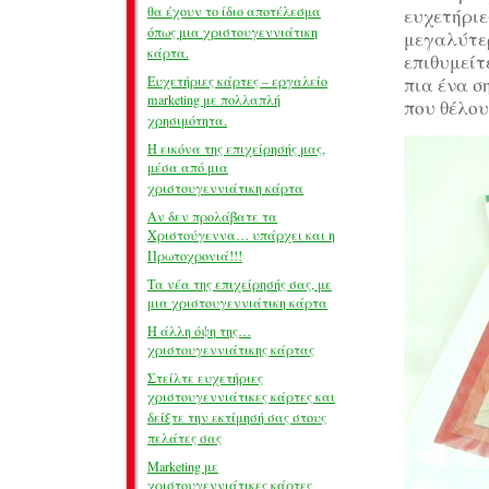
θα έχουν το ίδιο αποτέλεσμα
ευχετήριε
όπως μια χριστουγεννιάτικη
μεγαλύτερ
κάρτα.
επιθυμείτ
Ευχετήριες κάρτες – εργαλείο
πια ένα σ
marketing με πολλαπλή
που θέλου
χρησιμότητα.
Η εικόνα της επιχείρησής μας,
μέσα από μια
χριστουγεννιάτικη κάρτα
Αν δεν προλάβατε τα
Χριστούγεννα… υπάρχει και η
Πρωτοχρονιά!!!
Τα νέα της επιχείρησής σας, με
μια χριστουγεννιάτικη κάρτα
Η άλλη όψη της…
χριστουγεννιάτικης κάρτας
Στείλτε ευχετήριες
χριστουγεννιάτικες κάρτες και
δείξτε την εκτίμησή σας στους
πελάτες σας
Marketing με
χριστουγεννιάτικες κάρτες